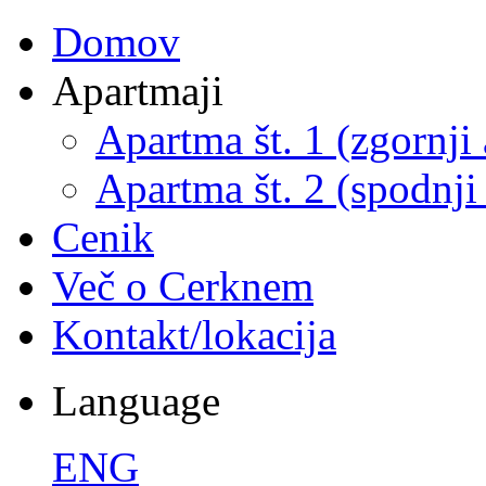
Domov
Apartmaji
Apartma št. 1 (zgornji
Apartma št. 2 (spodnji
Cenik
Več o Cerknem
Kontakt/lokacija
Language
ENG