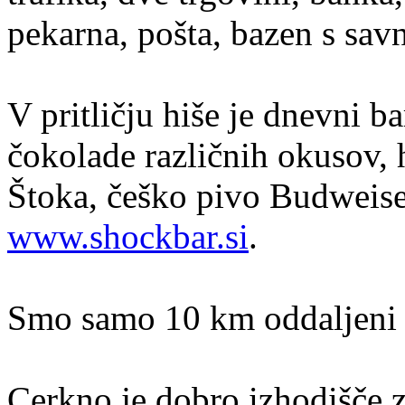
pekarna, pošta, bazen s savna
V pritličju hiše je dnevni b
čokolade različnih okusov, h
Štoka, češko pivo Budweise
www.shockbar.si
.
Smo samo 10 km oddaljeni
Cerkno je dobro izhodišče z